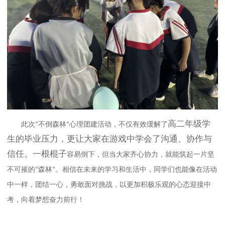
高二年级
学
此次
不倒森林
心理团建活动，不仅有效缓解了
“
”
生的毕业压力，更让大家在游戏中学会了沟通、协作与
信任。一根
棍子
容易倒下，但当大家齐心协力，就能筑起一片坚
不可摧的
森林
。相信在未来的学习和生活中，同学们也能像在活动
“
”
中一样，团结一心，勇敢面对挑战，以更加积极乐观的心态迎接中
考，向着梦想奋力前行！