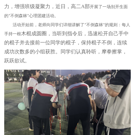
力，增强班级凝聚力，近日，
高二
A部
开展了一场别开生面
的
不倒森林
心理团建活动。
“
”
活动开始前，老师向同学们详细讲解了
不倒森林
的规则：每人
“
”
木棍
成圆圈，当听到指令后，迅速松开自己手中
手持一根
的
棍子
并去接前一位同学的
棍子
，保持
棍子
不倒，连续
成功次数多的小组获胜。同学们认真聆听，摩拳擦掌，
跃跃欲试。