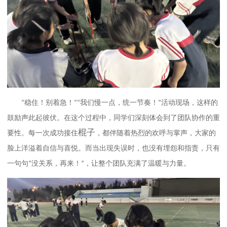
稳住！别着急！
我们慢一点，统一节奏！
活动现场，这样的
“
”“
”
鼓励声此起彼伏。在这个过程中，同学们深刻体会到了团队协作的重
棍子
要性。每一次成功接住
，都伴随着热烈的欢呼与掌声，大家的
脸上洋溢着自信与喜悦。而当出现失误时，也没有埋怨和指责，只有
一句句
没关系，再来！
，让整个团队充满了温暖与力量。
“
”