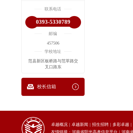
联系电话
0393-5330789
邮编
457506
学校地址
范县新区板桥路与范莘路交
叉口路东
校长信箱
卓越概况
卓越新闻
招生招聘
多彩卓越
友情链接：
河南省阳光高考信息平台
河南