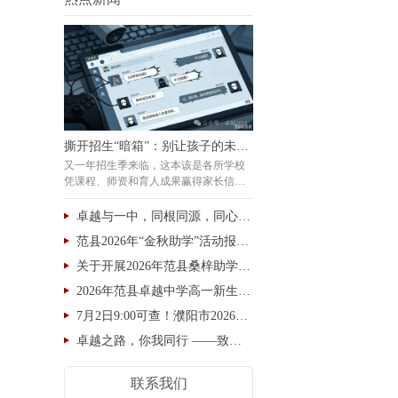
撕开招生“暗箱”：别让孩子的未来沦为卑劣交易的筹码
又一年招生季来临，这本该是各所学校
凭课程、师资和育人成果赢得家长信赖
的时节。然而，令人痛心的是，我们看
到的不仅仅是良性竞争，更有一系列见
卓越与一中，同根同源，同心同行，未来可期！
不得光的“小动作”在暗处涌动——网络
范县2026年“金秋助学”活动报名开始了
空间里突然冒出大量语气相似的匿名差
评，家长群聊中被“热心人”拉进群、转
关于开展2026年范县桑梓助学的通知
发着指向明确的诋毁信息，甚至有人以
2026年范县卓越中学高一新生缴费报到通知
私人账户伪装成家长发抖音
7月2日9:00可查！濮阳市2026年中考文化课成绩查询通道→
卓越之路，你我同行 ——致小学毕业生家长的一封信
联系我们