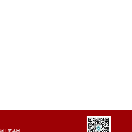
网
范县网