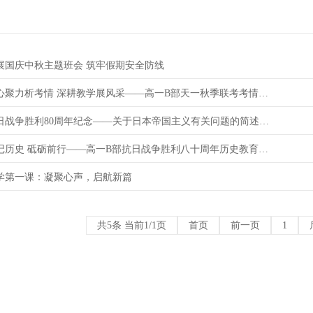
展国庆中秋主题班会 筑牢假期安全防线
【教师风采】凝心聚力析考情 深耕教学展风采——高一B部天一秋季联考考情分析会纪实
【生花妙笔】抗日战争胜利80周年纪念——关于日本帝国主义有关问题的简述（一）
【级部快讯】铭记历史 砥砺前行——高一B部抗日战争胜利八十周年历史教育活动纪实
学第一课：凝聚心声，启航新篇
共5条 当前1/1页
首页
前一页
1